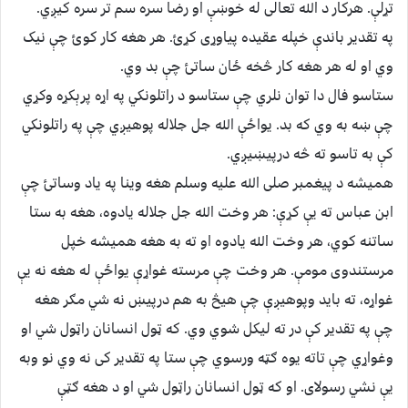
تړلې. هرکار د الله تعالی له خوښې او رضا سره سم تر سره کیږي.
په تقدیر باندې خپله عقیده پیاوړی کړئ. هر هغه کار کوئ چې نیک
وي او له هر هغه کار څخه ځان ساتئ چې بد وي.
ستاسو فال دا توان نلري چې ستاسو د راتلونکي په اړه پرېکړه وکړي
چې ښه به وي که بد. یواځې الله جل جلاله پوهیږي چې په راتلونکي
کې به تاسو ته څه درپیښیږي.
همیشه د پیغمبر صلی الله علیه وسلم هغه وینا په یاد وساتئ چې
ابن عباس ته یې کړې: هر وخت الله جل جلاله یادوه، هغه به ستا
ساتنه کوي، هر وخت الله یادوه او ته به هغه همیشه خپل
مرستندوی مومې. هر وخت چې مرسته غواړې یواځې له هغه نه یې
غواړه، ته باید وپوهیږې چې هیڅ به هم درپیښ نه شي مګر هغه
چې په تقدیر کې در ته لیکل شوي وي. که ټول انسانان راټول شي او
وغواړي چې تاته یوه ګټه ورسوي چې ستا په تقدیر کی نه وي نو وبه
یې نشي رسولای. او که ټول انسانان راټول شي او د هغه ګټې