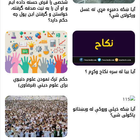
شخصی را قرض حسنه داده ایم
و او آن را به نیت صدقه گرفته،
آیا ښځه دمیړه مړي ته غسل
خواستن و گرفتن این پول چه
ورکولای شي؟
حکم دارد؟
آیا بیا له سره نکاح وکړم ؟
حكم ترک نمودن علوم دنیوي
برای علوم دیني (قرضاوى)
آيا ښځه خپلې وروځې له وېښتانو
پاکولی شی؟