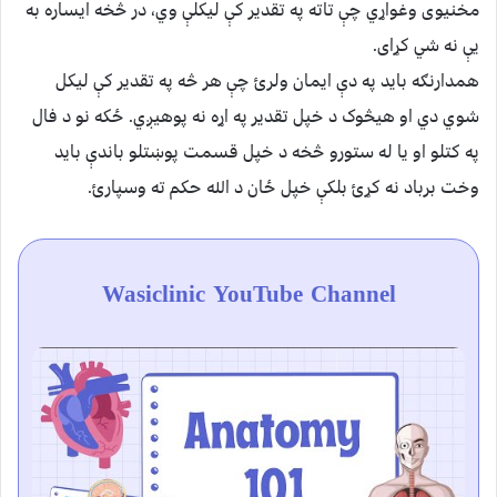
مخنیوی وغواړي چې تاته په تقدیر کې لیکلې وي، در څخه ايساره به
يې نه شي کړای.
همدارنګه باید په دې ایمان ولرئ چې هر څه په تقدیر کې لیکل
شوي دي او هیڅوک د خپل تقدیر په اړه نه پوهیږي. ځکه نو د فال
په کتلو او یا له ستورو څخه د خپل قسمت پوښتلو باندې باید
وخت برباد نه کړئ بلکې خپل ځان د الله حکم ته وسپارئ.
Wasiclinic YouTube Channel