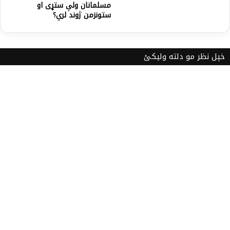
مسلمانان ولې ستړی او
ستونزمن ژوند لري؟
خپل نظر مو دلته ولیکئ