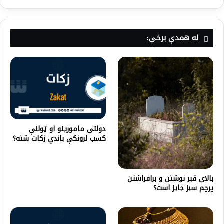
له همدې برخې:
دولتي مامورینو او ټولنې
کسب لرونکې باندي زکات شته؟
بالای قبر نوشتن و برافراشتن
پرچم سبز جایز است؟