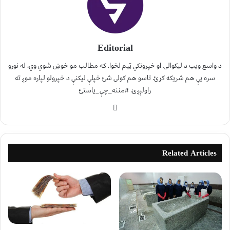
Editorial
د واسع ویب د لیکوالۍ او خپرونکي ټیم لخوا. که مطالب مو خوښ شوي وي، له نورو
سره یې هم شریکه کړئ. تاسو هم کولی شئ خپلې لیکنې د خپرولو لپاره موږ ته
راولېږئ. #مننه_چې_یاستئ
Related Articles