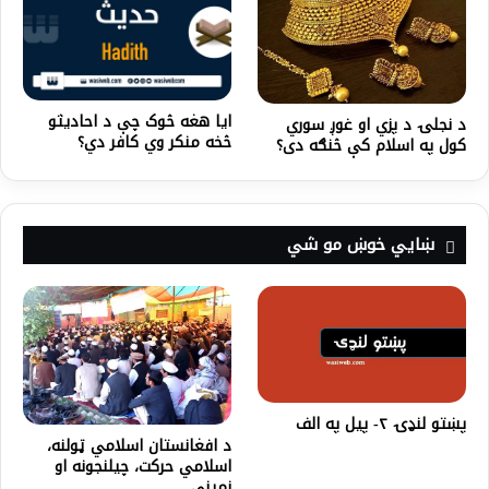
ایا هغه څوک چې د احادیثو
د نجلۍ د پزي او غوږ سوري
څخه منکر وي کافر دي؟
کول په اسلام کې څنګه دی؟
ښايي خوښ مو شي
پښتو لنډۍ ۲- پیل په الف
د افغانستان اسلامي ټولنه،
اسلامي حرکت، چيلنجونه او
زمينې