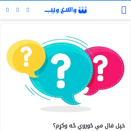
خپل فال مې ځوروي څه وکړم؟