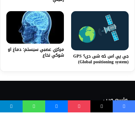
مرکزي عصبي سیستم؛ دماغ او
شوکي نخاع
جي پي اس څه شی دی؟ GPS
(Global positioning system)
واسع ویب
کور پاڼه
زموږ په اړه