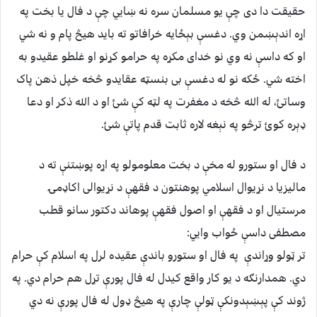
حقیقت دا دی چې یو مسلمان سره نه ښایي چې د فال يا بخت په
اړه اندېښمن وي. دغسې بېځایه خرافاتو ته باید هیڅ پام و نه شي
او که داسې نه وي نو خدای مکړه په حرامو کړنو او غلطو عقیدو به
اخته شي. ځکه نو له دغسې بی بنسټه عقایدو څخه خپل ‌ذهن پاک
وساتئ، له الله څخه د مغفرت په لټه کې شئ او د الله ذکر او دعا
ډېره کوئ ترڅو په نېغه لاره ثابت قدم پاتې شئ.
د فال او ستورو له مخې د بخت معلومولو په اړه پوښتنې ته د
مالیزیا د نړیوال اسلامي پوهنتون د فقهې د نړیوالی اکاډمۍ
مرستیال او د فقهې او اصول فقهې پوهاند دکتور سانو قطب
مصطفی داسې ځواب وایي:
تر ټولو وړاندې په فال او ستورو باندې عقیده لرل په اسلام کې حرام
دي. همدارنګه د یو کار واقع کیدل له فال پورې تړل هم حرام دي. په
ژوند کې پېښېدونکې ټولې چارې په هیڅ ډول له فال پورې نه دي