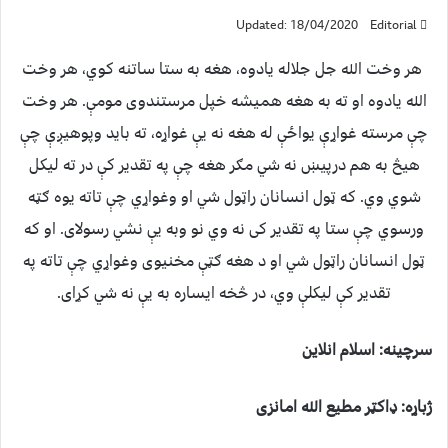
Updated: 18/04/2020
Editorial
هر وخت الله جل جلاله یادوه، هغه به ستا ساتنه کوي، هر وخت
الله یادوه او ته به هغه همیشه خپل مرستندوی مومې. هر وخت
چې مرسته غواړې یواځې له هغه نه یې غواړه، ته باید وپوهیږې چې
هیڅ به هم درپیښ نه شي مګر هغه چې په تقدیر کې در ته لیکل
شوي وي. که ټول انسانان راټول شي او وغواړي چې تاته یوه ګټه
ورسوي چې ستا په تقدیر کی نه وي نو وبه یې نشي رسولای. او که
ټول انسانان راټول شي او د هغه ګټې مخنیوی وغواړي چې تاته په
تقدیر کې لیکلې وي، در څخه ايساره به يې نه شي کړای.
سرچينه: اسلام انلاین
ژباړه: ډاکټر مطیع الله امانزی