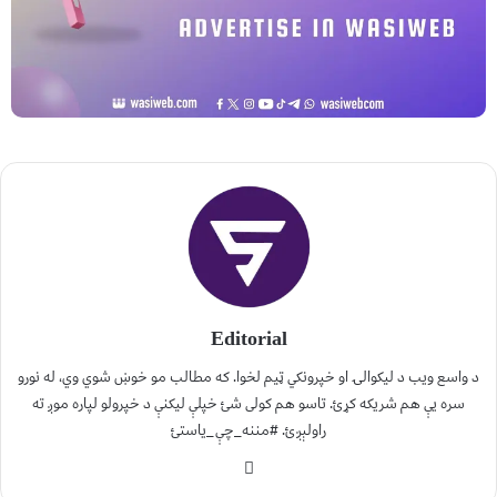
Editorial
د واسع ویب د لیکوالۍ او خپرونکي ټیم لخوا. که مطالب مو خوښ شوي وي، له نورو
سره یې هم شریکه کړئ. تاسو هم کولی شئ خپلې لیکنې د خپرولو لپاره موږ ته
راولېږئ. #مننه_چې_یاستئ