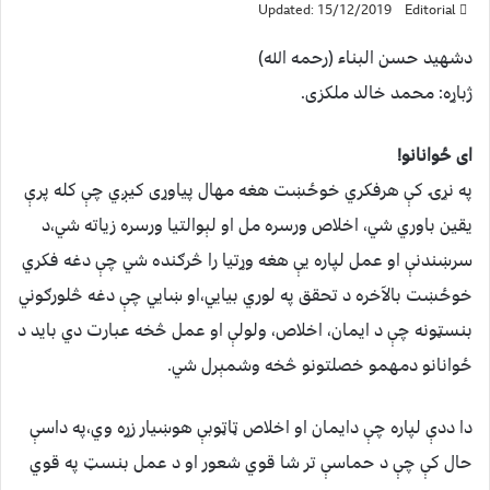
Updated: 15/12/2019
Editorial
دشهید حسن البناء (رحمه الله)
ژباړه: محمد خالد ملکزی.
ای ځوانانو!
په نړۍ کې هرفکري خوځښت هغه مهال پیاوړی کیږي چې کله پرې
یقین باوري شي، اخلاص ورسره مل او لېوالتیا ورسره زیاته شي،د
سرښندنې او عمل لپاره يې هغه وړتیا را څرګنده شي چې دغه فکري
خوځښت بالآخره د تحقق په لوري بیايي،او ښايي چې دغه څلورګوني
بنسټونه چې د ایمان، اخلاص، ولولې او عمل څخه عبارت دي باید د
ځوانانو دمهمو خصلتونو څخه وشمېرل شي.
دا ددې لپاره چې دایمان او اخلاص ټاټوبې هوښیار زړه وي،په داسې
حال کې چې د حماسې تر شا قوي شعور او د عمل بنسټ په قوي