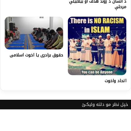
د انسان د ژوند هدف او بیلابیلې
مرحلې
حقوق برادری يا اخوت اسلامی
اتحاد واخوت
خپل نظر مو دلته ولیکئ