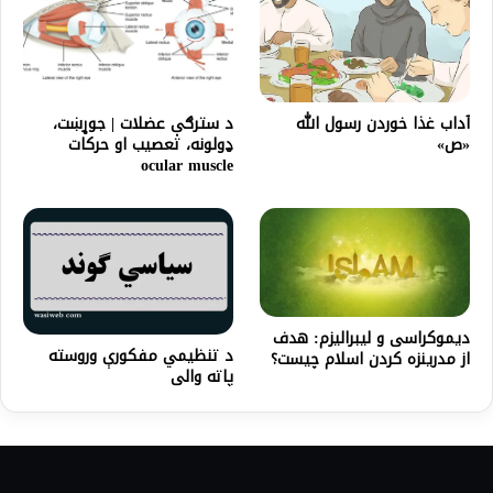
د سترګې عضلات | جوړښت،
آداب غذا خوردن رسول الله
ډولونه، تعصیب او حرکات
«ص»
ocular muscle
دیموکراسی و لیبرالیزم: هدف
د تنظيمي مفکورې وروسته
از مدرینزه کردن اسلام چیست؟
پاته والى