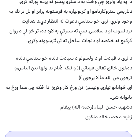
دا په یاد ولرئ چې وخت به د سترو پېښو نه پرده پورته کړي،
دتاریخي ستروکارنامو او کړنولپاره به فرصتونه برابر او تل تر تله به
وجود ولري، نړۍ خو ستاسې دعوت ته انتظار دي،د هدایت
بریالیتوب او د سلامتۍ بلنې ته سترګې په لاره ده، تر څو ئې د روان
کړکیچ نه خلاصه او دنجات ساحل ته ئې لارښوونه وکړۍ.
د نړۍ د قیادت او د ولسونو د سیادت دنده خو ستاسې دنده
ده،لوی خالق تعالی فرمائي (( و تلک الأیام نداولها بین الناس،و
ترجون من الله ما لا یرجون )).
اۍ ځوانانو تیارۍ ونیسئ! نن ورځ کار وکړئ، دا ځکه چې سبا ورځ به
ناتوانه شۍ.
دشهید حسن البناء (رحمه الله) پیغام
ژباړه: محمد خالد ملکزی