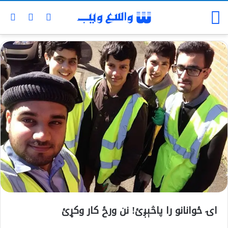
اۍ ځوانانو را پاڅېږئ! نن ورځ کار وکړئ