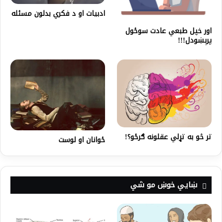
ادبیات او د فکري بدلون مسئله
اور خپل طبعي عادت سوځول
پرېښودل!!!
تر څو به تړلي عقلونه ګرځو؟!
ځوانان او لوست
ښايي خوښ مو شي