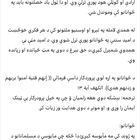
ارادې او کوټلي هود پورې تړلې وي. او دا ټول یاد خصلتونه باید په
ځوانانو کې وموندل شي.
له همدي لامله په تېرو او اوسنیو ملتونو کې د هر فکري خوځښت
د امید ستنې په ځوانانو پورې تړل شوي وي، د امېد مټې يې
همدوي شمېرل کیږي،د حق بېرغ د دوی په مټ څپانده او رپانده
وي.
د ځوانانو په اړه لوی پروردګار داسې فرمائي (( إنهم فتیة آمنوا بربهم
و زدنهم هدی)). الکهف آیة ۱۳
ترجمه: بېشکه دوي هغه زلمیان ؤ چې په خپل پرودرګار یې ټينګ
ایمان را وړی و، او مونږ د دوی هدایت ور زیات کړ.
ځوانانو:
په ژوند کې مه مأیوسه کیږئ،دا ځکه چې مایوسي د مسلمانانو د