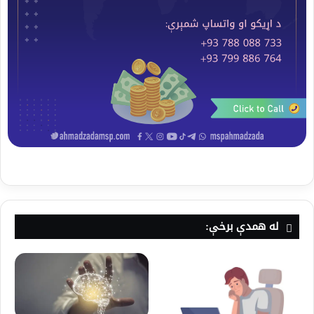
له همدې برخې: