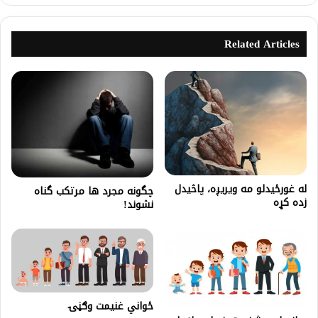
Related Articles
له غورځيدلو مه ويريږه، پاڅيدل
چگونه مجرد ها مرتکب گناه
زده كړه
نشوند!
ځواني غنيمت وګڼۍ